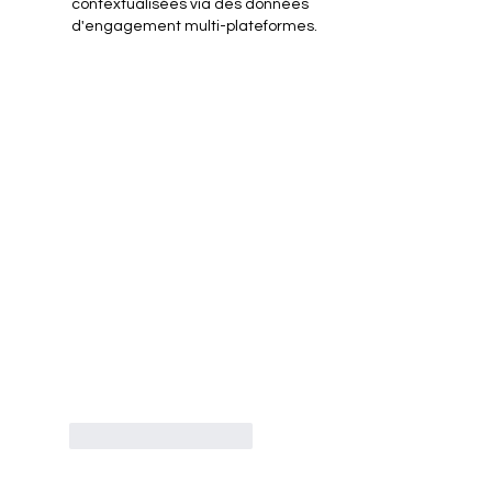
contextualisées via des données 
d'engagement multi-plateformes.
J'aime
Répondre