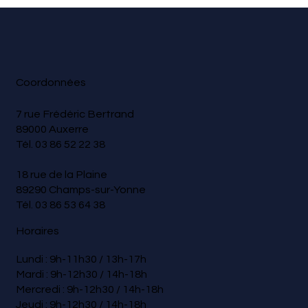
Coordonnées
7 rue Frédéric Bertrand
89000 Auxerre
Tél.
03 86 52 22 38
18 rue de la Plaine
89290 Champs-sur-Yonne
Tél.
03 86 53 64 38
Horaires
Lundi : 9h-11h30 / 13h-17h
Mardi : 9h-12h30 / 14h-18h
Mercredi : 9h-12h30 / 14h-18h
Jeudi : 9h-12h30 / 14h-18h