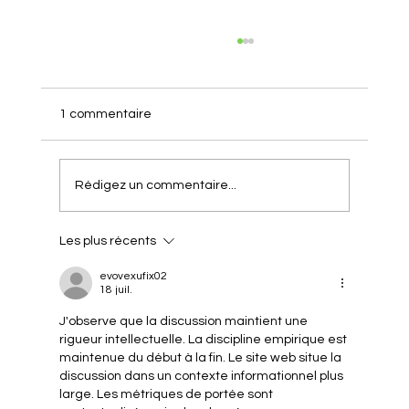
1 commentaire
Rédigez un commentaire...
Les plus récents
Orthodontie et hygiène bucco-dentaire
evovexufix02
18 juil.
J'observe que la discussion maintient une 
rigueur intellectuelle. La discipline empirique est 
maintenue du début à la fin. Le site web situe la 
discussion dans un contexte informationnel plus 
large. Les métriques de portée sont 