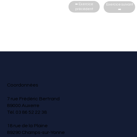
⬅️​ Exercice
Exercice suivant
précédent​
➡️​
Coordonnées
7 rue Frédéric Bertrand
89000 Auxerre
Tél.
03 86 52 22 38
18 rue de la Plaine
89290 Champs-sur-Yonne