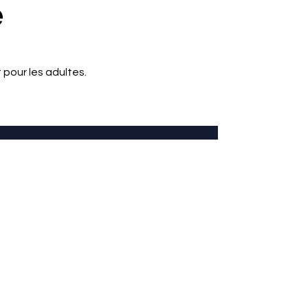
e
 pour les adultes.
Après 16 ans