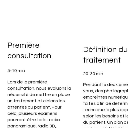
Première
Définition du
consultation
traitement
5-10 min
20-30 min
Lors de la première
Pendant le deuxième
consultation, nous évaluons la
vous, des photograph
nécessité de mettre en place
empreintes numériqu
un traitement et ciblons les
faites afin de détermi
attentes du patient. Pour
technique la plus ap
cela, plusieurs examens
selon les besoins et l
pourront être faits : radio
du patient. Un plan d
panoramique, radio 3D,