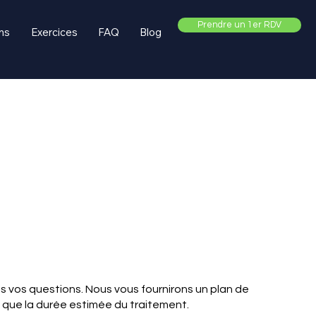
Prendre un 1er RDV
ns
Exercices
FAQ
Blog
s vos questions. Nous vous fournirons un plan de
si que la durée estimée du traitement.