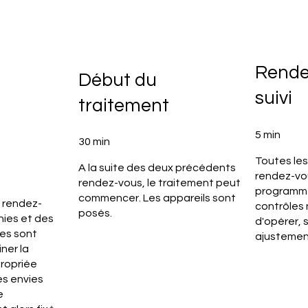
Rende
Début du
suivi
traitement
5 min
30 min
Toutes les
A la suite des deux précédents
rendez-vou
rendez-vous, le traitement peut
programmés
commencer. Les appareils sont
 rendez-
contrôles 
posés.
ies et des
d'opérer, 
es sont
ajustemen
ner la
propriée
es envies
e