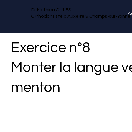
Dr Mathieu OULES
A
Orthodontiste à Auxerre & Champs-sur-Yonne
Exercice n°8
Monter la langue ve
menton