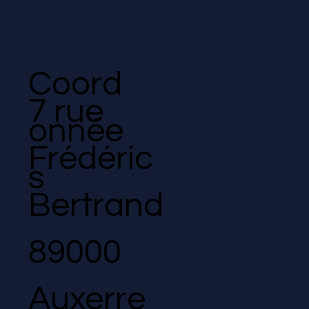
Coord
7 rue
onnée
Frédéric
s
Bertrand
89000
Auxerre