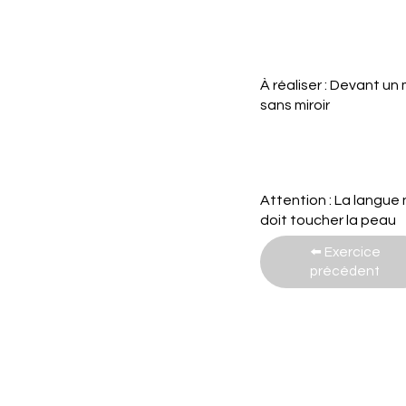
À réaliser : Devant un
sans miroir
Attention : La langue 
doit toucher la peau
⬅️​ Exercice
précédent​