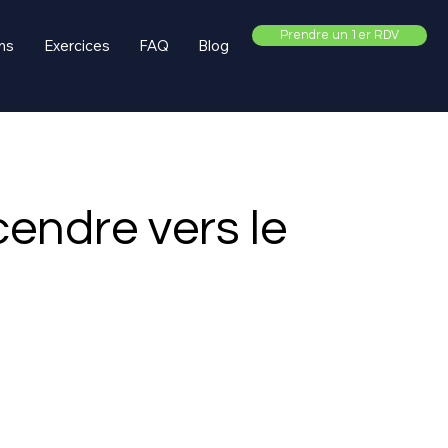
Prendre un 1er RDV
ns
Exercices
FAQ
Blog
cendre vers le