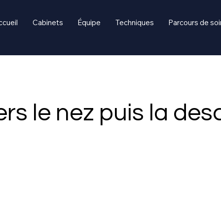
ccueil
Cabinets
Équipe
Techniques
Parcours de soi
rs le nez puis la des